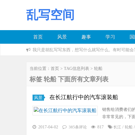
乱写空间
首页
风景
趣事
学习
国
我只是胡乱写写东西，想写什么就写什么。有时可能会
当前位置：
首页
> TAG信息列表 > 轮船
标签 轮船 下面所有文章列表
在长江航行中的汽车滚装船
风景
销售给消费者们
非常常见的，下
2017-04-02
817
/
385条评论
长江
轮船