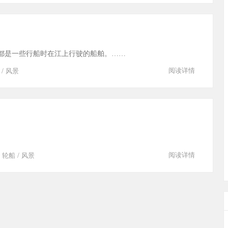
都是一些行船时在江上行驶的船舶。……
/
阅读详情
风景
/
/
阅读详情
轮船
风景