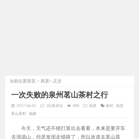
当前位置
首页
>
风景
> 正文
一次失败的泉州茗山茶村之行
2017-04-01
990
202条评论
风景
泉州
风景
茗山茶村
福建
今天，天气还不错打算出去看看，本来是要开车
去清源山，但是发现走错路了，所以改道去茗山茶