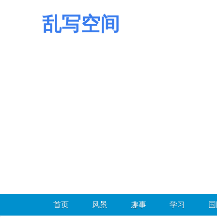
乱写空间
首页
风景
趣事
学习
国